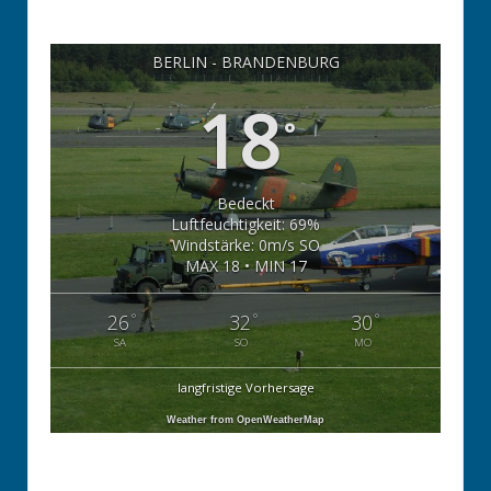
BERLIN - BRANDENBURG
18
°
Bedeckt
Luftfeuchtigkeit: 69%
Windstärke: 0m/s SO
MAX 18 • MIN 17
°
°
°
26
32
30
SA
SO
MO
langfristige Vorhersage
Weather from OpenWeatherMap